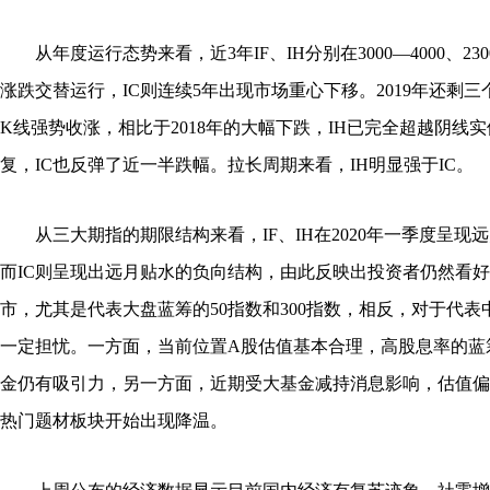
从年度运行态势来看，近3年IF、IH分别在3000—4000、230
涨跌交替运行，IC则连续5年出现市场重心下移。2019年还剩
K线强势收涨，相比于2018年的大幅下跌，IH已完全超越阴线实
复，IC也反弹了近一半跌幅。拉长周期来看，IH明显强于IC。
从三大期指的期限结构来看，IF、IH在2020年一季度呈现
而IC则呈现出远月贴水的负向结构，由此反映出投资者仍然看好2
市，尤其是代表大盘蓝筹的50指数和300指数，相反，对于代表中
一定担忧。一方面，当前位置A股估值基本合理，高股息率的蓝
金仍有吸引力，另一方面，近期受大基金减持消息影响，估值偏
热门题材板块开始出现降温。