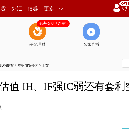
期货
外汇
债券
更多
买基金0申购费>
基金理财
名家直播
股指期货
>
股指期货要闻
> 正文
值 IH、IF强IC弱还有套利
货