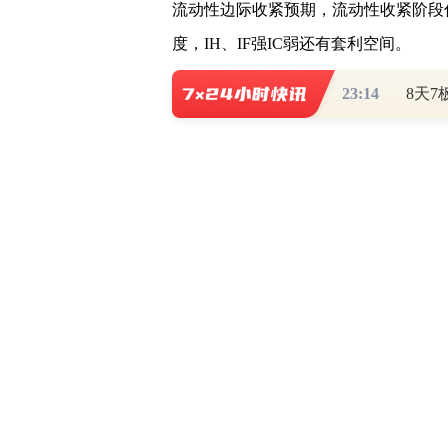
流动性边际收紧预期，流动性收紧阶段
度，IH、IF强IC弱还有套利空间。
23:14
策略建议：
IH、IF看涨，多IH空IC
风险提示：
国内政策支持力度不及预期，海外
一
企业盈利明显改善