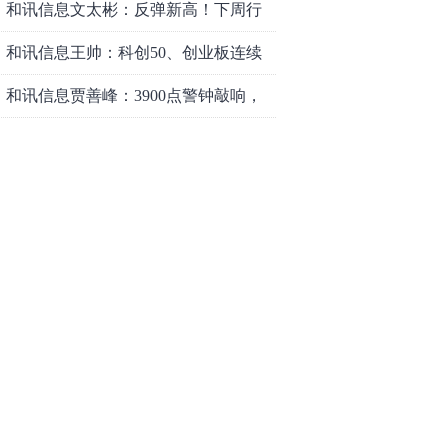
和讯信息文太彬：反弹新高！下周行
情怎么走？
和讯信息王帅：科创50、创业板连续
反弹之后，重要防守线已出现
和讯信息贾善峰：3900点警钟敲响，
主力正在暗中布局！
和讯信息李国培：大盘和大科技是反
转？还是反弹？
和讯信息余兴栋：重回3900，下周稳
了吗？
和讯信息齐俊强：缩量涨还会涨！
和讯信息王钊：下周关注这个补涨机
会
和讯信息胡云龙：调整，什么时候来
中际旭创大跳水！光模块信仰崩塌
了？
中一签缴款7.54万！宇树科技下周一打
新，A股机器人"朋友圈"全曝光