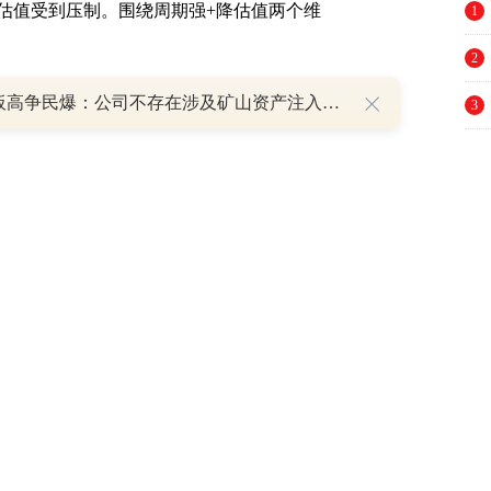
估值受到压制。围绕周期强+降估值两个维
1
2
8天7板高争民爆：公司不存在涉及矿山资产注入和重大资产重组的具体计划
3
4
5
6
7
疫情扩散超预期；中美摩擦升级
8
9
10